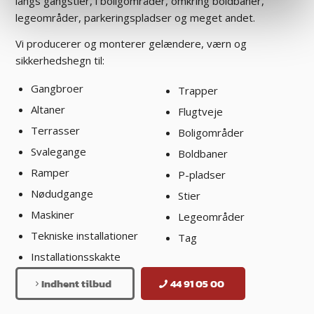
langs gangstier, i boligområder, omkring boldbaner,
legeområder, parkeringspladser og meget andet.
Vi producerer og monterer gelændere, værn og
sikkerhedshegn til:
Gangbroer
Trapper
Altaner
Flugtveje
Terrasser
Boligområder
Svalegange
Boldbaner
Ramper
P-pladser
Nødudgange
Stier
Maskiner
Legeområder
Tekniske installationer
Tag
Installationsskakte
Indhent tilbud
44 91 05 00