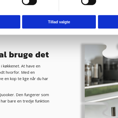
t badeværelse
Brud på vandledning
Udskiftning af fal
Tillad valgte
al bruge det
 i køkkenet. At have en
odt hvorfor. Med en
e en kop te lige når du har
 Quooker. Den fungerer som
har bare en tredje funktion