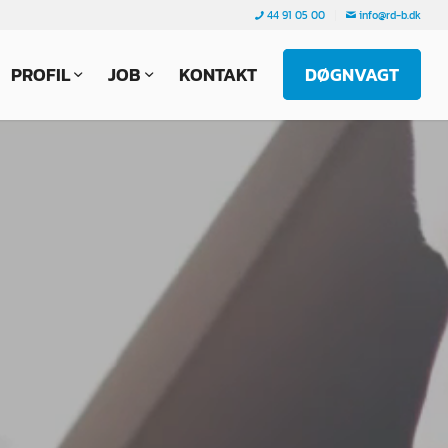
44 91 05 00
info@rd-b.dk
PROFIL
JOB
KONTAKT
DØGNVAGT