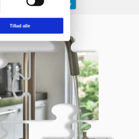
dstammer
Varme
Quooker
Tillad alle