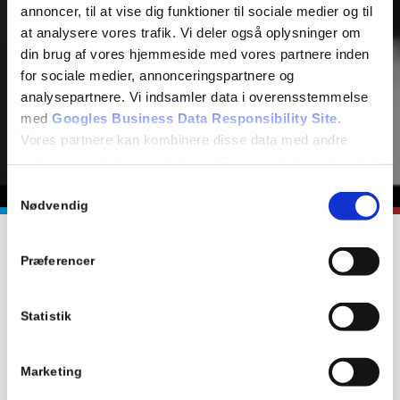
annoncer, til at vise dig funktioner til sociale medier og til
at analysere vores trafik. Vi deler også oplysninger om
din brug af vores hjemmeside med vores partnere inden
for sociale medier, annonceringspartnere og
analysepartnere. Vi indsamler data i overensstemmelse
med
Googles Business Data Responsibility Site
.
Vores partnere kan kombinere disse data med andre
oplysninger, du har givet dem, eller som de har indsamlet
fra din brug af deres tjenester.
Samtykkevalg
Se Cookie & Privatlivspolitik
her
Nødvendig
Præferencer
Eksperter I udskiftning af
eltavler
Statistik
Pr. 1. juli 2008 blev det et lovkrav, at beskytte nye boliger
med et HFI- eller et HPFI-relæ. Derfor anbefaler vi altid,
Marketing
at du får en autoriseret el-installatør til at stå for