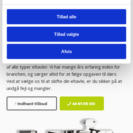
udskiftningen af din eltavle.
Har du en eltavle af ældre dato, er det en god idé at
Tillad alle
tjekke om den bør blive udskiftet, da de typisk ikke er
tidssvarende. Vi oplever jævnligt, at der på ældre eltavler
Tillad valgte
der er fejl på gruppeafbryderen såvel som
fejlstrømsafbryderen, hvilket kan lede til potentielt farlige
situationer.
Afvis
Vi er autoriserede el-installatører, og udfører udskiftning
af alle typer eltavler. Vi har mange års erfaring inden for
branchen, og sørger altid for at følge opgaven til dørs.
Ved at vælge os til at skifte din eltavle, er du sikker på at
undgå fejl og mangler.
Indhent tilbud
44 91 05 00